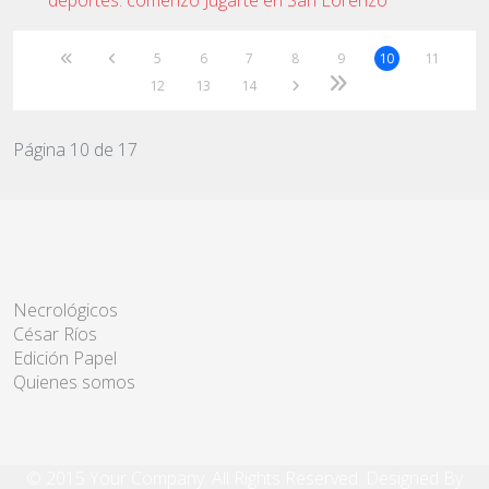
5
6
7
8
9
10
11
12
13
14
Página 10 de 17
Necrológicos
César Ríos
Edición Papel
Quienes somos
© 2015 Your Company. All Rights Reserved. Designed By