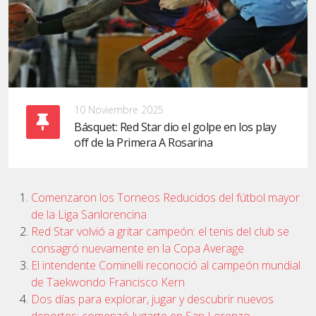
10 Noviembre 2025
Básquet: Red Star dio el golpe en los play
off de la Primera A Rosarina
Comenzaron los Torneos Reducidos del fútbol mayor
de la Liga Sanlorencina
Red Star volvió a gritar campeón: el tenis del club se
consagró nuevamente en la Copa Average
El intendente Cominelli reconoció al campeón mundial
de Taekwondo Francisco Kern
Dos días para explorar, jugar y descubrir nuevos
deportes: comenzó Jugarte en San Lorenzo