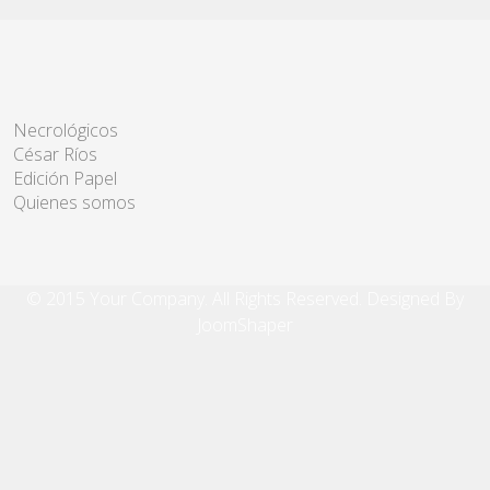
Necrológicos
César Ríos
Edición Papel
Quienes somos
© 2015 Your Company. All Rights Reserved. Designed By
JoomShaper