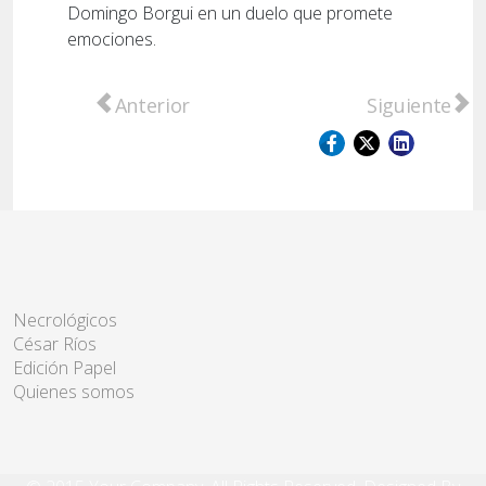
Domingo Borgui en un duelo que promete
emociones.
Artículo anterior: Fray Luis Beltrán recon
Artículo sigu
Anterior
Siguiente
Necrológicos
César Ríos
Edición Papel
Quienes somos