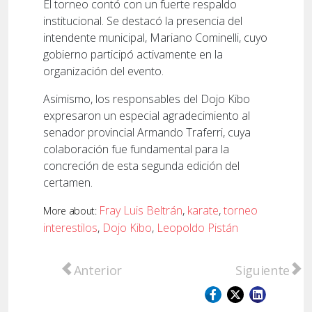
El torneo contó con un fuerte respaldo
institucional. Se destacó la presencia del
intendente municipal, Mariano Cominelli, cuyo
gobierno participó activamente en la
organización del evento.
Asimismo, los responsables del Dojo Kibo
expresaron un especial agradecimiento al
senador provincial Armando Traferri, cuya
colaboración fue fundamental para la
concreción de esta segunda edición del
certamen.
Fray Luis Beltrán
,
karate
,
torneo
More about:
interestilos
,
Dojo Kibo
,
Leopoldo Pistán
Artículo anterior: Joven promesa del moto
Artículo sigu
Anterior
Siguiente