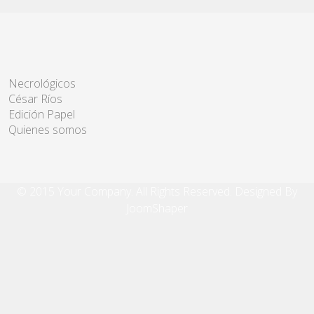
Necrológicos
César Ríos
Edición Papel
Quienes somos
© 2015 Your Company. All Rights Reserved. Designed By
JoomShaper