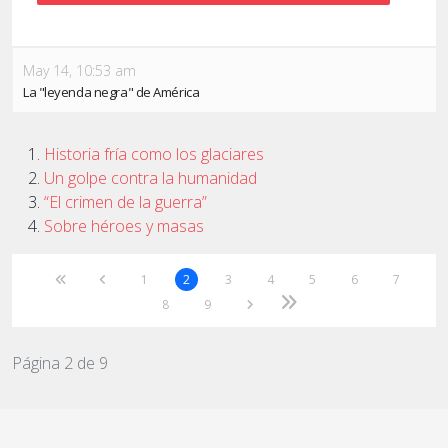
May 14, 10:53 am
La "leyenda negra" de América
Historia fría como los glaciares
Un golpe contra la humanidad
“El crimen de la guerra”
Sobre héroes y masas
1
2
3
4
5
6
7
8
9
Página 2 de 9