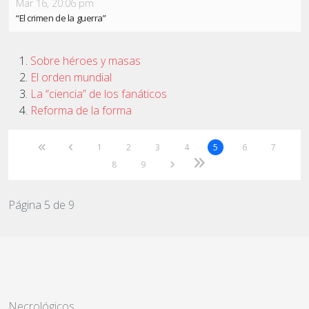
Mar 16, 20:06 pm
“El crimen de la guerra”
Sobre héroes y masas
El orden mundial
La “ciencia” de los fanáticos
Reforma de la forma
1
2
3
4
5
6
7
8
9
Página 5 de 9
Necrológicos