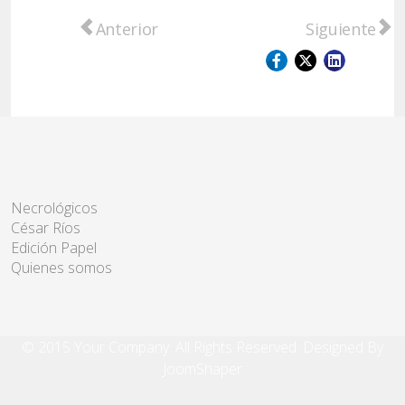
Artículo anterior: Un golpe contra la huma
Artículo sigu
Anterior
Siguiente
Necrológicos
César Ríos
Edición Papel
Quienes somos
© 2015 Your Company. All Rights Reserved. Designed By
JoomShaper