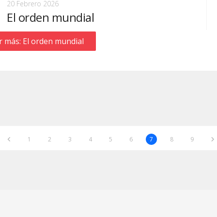
20 Febrero 2026
El orden mundial
r más: El orden mundial
1
2
3
4
5
6
7
8
9