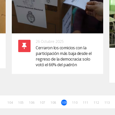
26 Octubre 2025
Cerraron los comicios con la
participación más baja desde el
regreso de la democracia: solo
votó el 66% del padrón
104
105
106
107
108
109
110
111
112
113