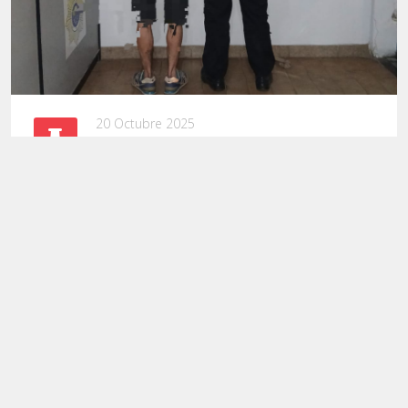
20 Octubre 2025
Lo detuvieron con elementos
presuntamente robados
106
107
108
109
110
111
112
113
114
115
Página 111 de 143