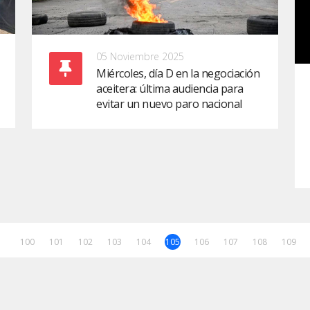
05 Noviembre 2025
Miércoles, día D en la negociación
aceitera: última audiencia para
evitar un nuevo paro nacional
100
101
102
103
104
105
106
107
108
109