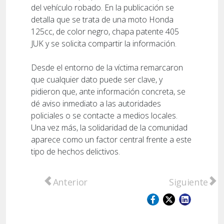
del vehículo robado. En la publicación se
detalla que se trata de una moto Honda
125cc, de color negro, chapa patente 405
JUK y se solicita compartir la información.
Desde el entorno de la víctima remarcaron
que cualquier dato puede ser clave, y
pidieron que, ante información concreta, se
dé aviso inmediato a las autoridades
policiales o se contacte a medios locales.
Una vez más, la solidaridad de la comunidad
aparece como un factor central frente a este
tipo de hechos delictivos.
Artículo anterior: Crisis policial: San Loren
Artículo sigu
Anterior
Siguiente