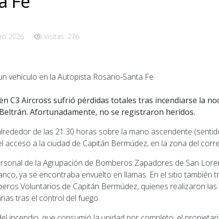
a Fe
ro 2026
Visitas: 276
n C3 Aircross sufrió pérdidas totales tras incendiarse la no
 Beltrán. Afortunadamente, no se registraron heridos.
 alrededor de las 21.30 horas sobre la mano ascendente (sentid
l acceso a la ciudad de Capitán Bermúdez, en la zona del corr
, personal de la Agrupación de Bomberos Zapadores de San Lore
lanco, ya se encontraba envuelto en llamas. En el sitio también 
ros Voluntarios de Capitán Bermúdez, quienes realizaron las
ias tras el control del fuego.
el incendio, que consumió la unidad por completo, el propietar