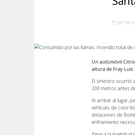
Sant
04 Febre
Un automóvil Citroë
altura de Fray Luis
El siniestro ocurrió
200 metros antes de
Al arribar al lugar
vehículo, de color b
dotaciones de Bombe
enfriamiento necesar
Pese a la magnitud d