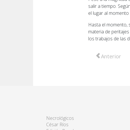
salir a tiempo. Segú
el lugar al momento 
Hasta el momento, se
materia de peritajes
los trabajos de las 
Artículo anter
Anterior
Necrológicos
César Ríos