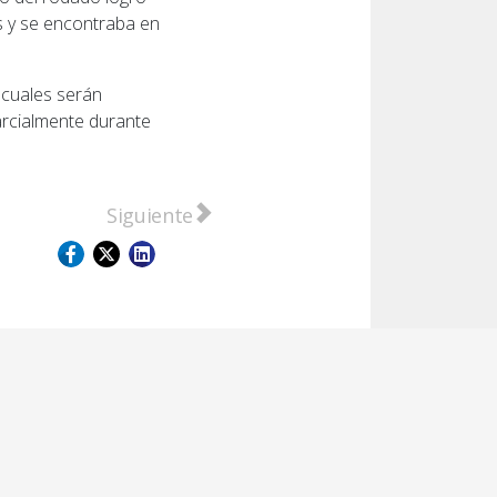
es y se encontraba en
 cuales serán
parcialmente durante
13° aniversario del Combate
Artículo siguiente: Granaderos visitaron e
Siguiente