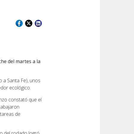
che del martes a la
o a Santa Fe), unos
edor ecológico.
nzo constató que el
trabajaron
 tareas de
io del rodado logró