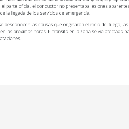
n el parte oficial, el conductor no presentaba lesiones aparent
de la llegada de los servicios de emergencia.
 desconocen las causas que originaron el inicio del fuego, las
 en las próximas horas. El tránsito en la zona se vio afectado 
dotaciones.
ior: Habrá cortes de tránsito en San Lorenzo por el 2