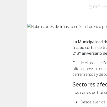
04 Febre
La
Municipalidad d
a cabo cortes de tr
213° aniversario de
Desde el área de Co
oficial prevé la pre
cerramientos y disp
Sectores afe
Los cortes de tránsi
Desde avenida S