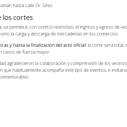
umán hasta calle Dr. Ghio.
 los cortes
s:
se permitirá, con control restrictivo, el ingreso y egreso de v
 como la carga y descarga de mercaderías en los comercios.
as y hasta la finalización del acto oficial:
el corte será total,
 en casos de fuerza mayor.
dad agradecieron la colaboración y comprensión de los vecinos
n que habitualmente acompaña este tipo de eventos, e invitaro
 conmemorativo.
ior: San Lorenzo: Robaron en la casa de la actriz Yamil