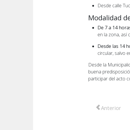
Desde calle Tuc
Modalidad de
De 7 a 14 hora
en la zona, así
Desde las 14 hor
circular, salvo
Desde la Municipali
buena predisposició
participar del acto
Artículo anter
Anterior