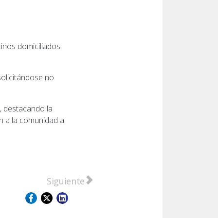
ecinos domiciliados
 solicitándose no
, destacando la
n a la comunidad a
é Alonso
Artículo siguiente: Consumido por las llam
Siguiente