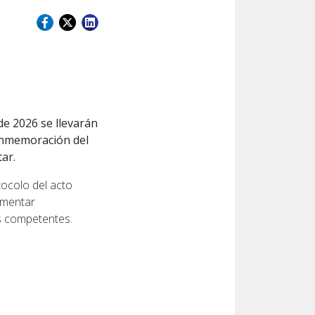
e 2026 se llevarán
conmemoración del
tar.
tocolo del acto
lementar
s competentes.