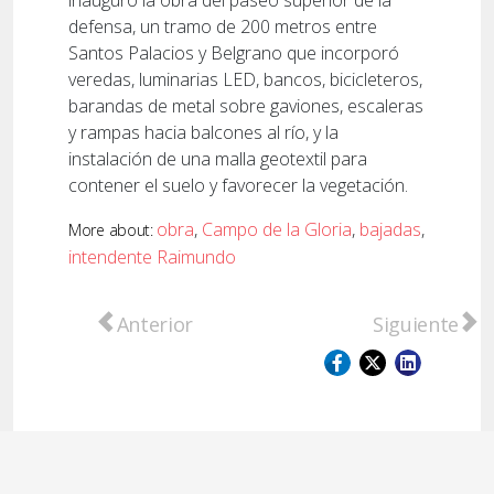
defensa, un tramo de 200 metros entre
Santos Palacios y Belgrano que incorporó
veredas, luminarias LED, bancos, bicicleteros,
barandas de metal sobre gaviones, escaleras
y rampas hacia balcones al río, y la
instalación de una malla geotextil para
contener el suelo y favorecer la vegetación.
obra
,
Campo de la Gloria
,
bajadas
,
More about:
intendente Raimundo
Artículo anterior: FAE: la Municipalidad oto
Artículo sigu
Anterior
Siguiente