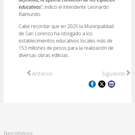
educativos
”, indicó el intendente Leonardo
Raimundo.
Cabe recordar que en 2025 la Municipalidad
de San Lorenzo ha otorgado a los
establecimientos educativos locales más de
153 millones de pesos para la realización de
diversas obras edilicias.
Artículo anterior: Alumnos de la escuela 
Artículo sigu
Anterior
Siguiente
Necrológicos