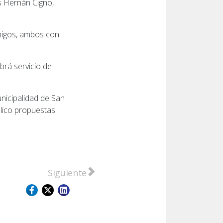
as Hernán Cigno,
migos, ambos con
brá servicio de
unicipalidad de San
úblico propuestas
ue cumplió su sueño bajo la lluvia
Artículo siguiente: ¿Por qué Gaboto import
Siguiente