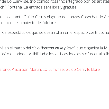
 de Lo Lumvrise, trío cómico rosarino integrado por los artist
chi” Fontana. La entrada será libre y gratuita.
n el cantante Guido Cerri y el grupo de danzas Cosechando A
ento en el ambiente del folclore.
los espectáculos que se desarrollan en el espacio céntrico, ha
rá en el marco del ciclo “
Verano en la plaza
”, que organiza la M
sito de brindar visibilidad a los artistas locales y ofrecer al p
erano
,
Plaza San Martín
,
Lo Lumvrise
,
Guido Cerri
,
folklore
ior: De Granadero Baigorria a Cosquín: La "Mini Sole" q