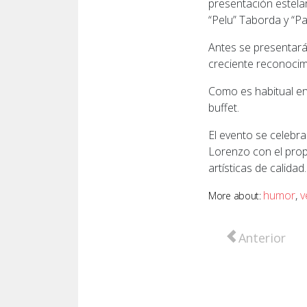
presentación estelar
“Pelu” Taborda y “Pa
Antes se presentará
creciente reconocimi
Como es habitual en 
buffet.
El evento se celebra
Lorenzo con el propó
artísticas de calidad.
humor
,
v
More about:
Artículo anter
Anterior