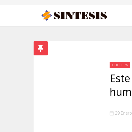
CULTURA
Este
humo
29 Enero