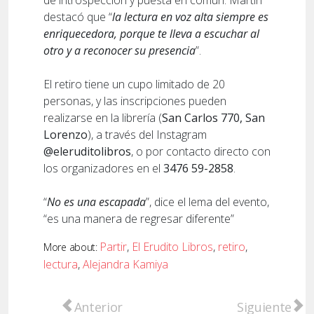
de introspección y puesta en común. Martín
destacó que “
la lectura en voz alta siempre es
enriquecedora, porque te lleva a escuchar al
otro y a reconocer su presencia
”.
El retiro tiene un cupo limitado de 20
personas, y las inscripciones pueden
realizarse en la librería (
San Carlos 770, San
Lorenzo
), a través del Instagram
@eleruditolibros
, o por contacto directo con
los organizadores en el
3476 59-2858
.
“
No es una escapada
”, dice el lema del evento,
“es una manera de regresar diferente”
Partir
,
El Erudito Libros
,
retiro
,
More about:
lectura
,
Alejandra Kamiya
Artículo anterior: Dolor en la cultura popu
Artículo sigu
Anterior
Siguiente