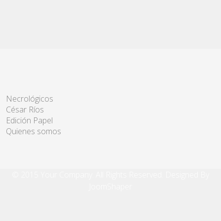
Necrológicos
César Ríos
Edición Papel
Quienes somos
© 2015 Your Company. All Rights Reserved. Designed By
JoomShaper