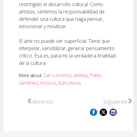
restringido el desarrollo cultural. Como
artistas, sentimos la responsabilidad de
defender una cultura que haga pensar,
emocionar y movilizar.
El arte no puede ser superficial. Tiene que
interpelar, sensibilizar, generar pensamiento
crítico. Esa es, para mí, la verdadera finalidad
de la cultura.
San Lorenzo
,
artista
,
Pablo
More about:
Giménez
,
músico
,
Barcelona
Artículo anterior: El Centro Cultural ofrece
Artículo sigu
Anterior
Siguiente