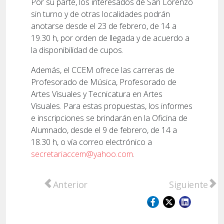
Por su parte, los interesados de San Lorenzo
sin turno y de otras localidades podrán
anotarse desde el 23 de febrero, de 14 a
19.30 h, por orden de llegada y de acuerdo a
la disponibilidad de cupos.
Además, el CCEM ofrece las carreras de
Profesorado de Música, Profesorado de
Artes Visuales y Tecnicatura en Artes
Visuales. Para estas propuestas, los informes
e inscripciones se brindarán en la Oficina de
Alumnado, desde el 9 de febrero, de 14 a
18.30 h, o vía correo electrónico a
secretariaccem@yahoo.com
.
Artículo anterior: Se confirmó la grilla de a
Artículo sigu
Anterior
Siguiente