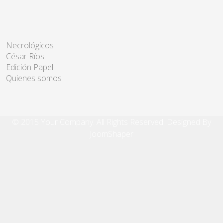
Necrológicos
César Ríos
Edición Papel
Quienes somos
© 2015 Your Company. All Rights Reserved. Designed By
JoomShaper