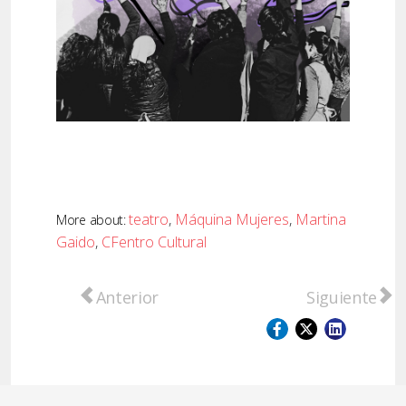
teatro
,
Máquina Mujeres
,
Martina
More about:
Gaido
,
CFentro Cultural
Artículo anterior: “Allpa Suyay”, Sebastián 
Artículo sigu
Anterior
Siguiente