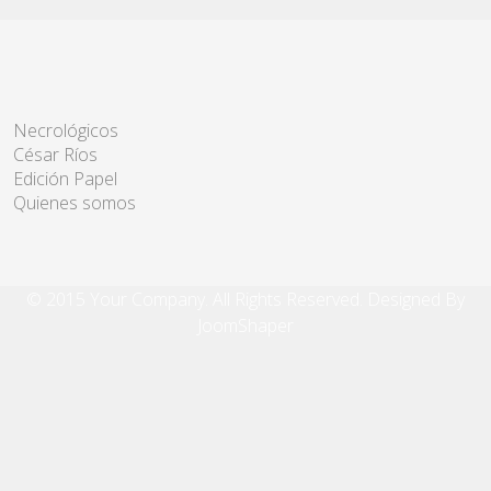
Necrológicos
César Ríos
Edición Papel
Quienes somos
© 2015 Your Company. All Rights Reserved. Designed By
JoomShaper