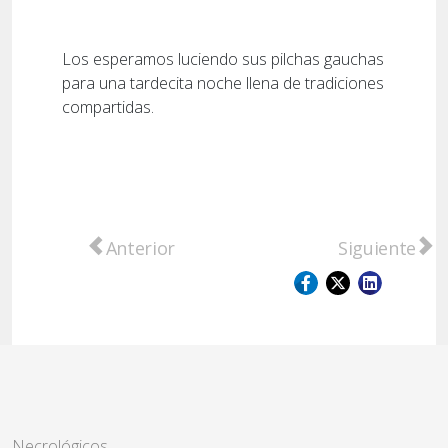
Los esperamos luciendo sus pilchas gauchas
para una tardecita noche llena de tradiciones
compartidas.
Artículo anterior: María Vilalta: “La Feria 
Artículo sigui
Anterior
Siguiente
Necrológicos