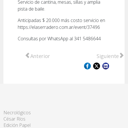
Servicio de cantina, mesas, sillas y amplia
pista de baile.
Anticipadas $ 20.000 más costo servicio en
https://elaserradero.com.ar/event/37496
Consultas por WhatsApp al 341 5486644
Artículo anterior: Folclore y Día de la Trad
Artículo sigu
Anterior
Siguiente
Necrológicos
César Ríos
Edición Papel