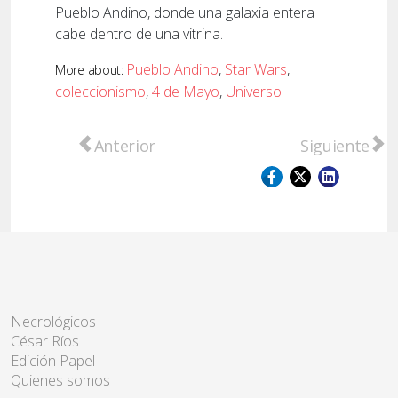
Pueblo Andino, donde una galaxia entera
cabe dentro de una vitrina.
Pueblo Andino
,
Star Wars
,
More about:
coleccionismo
,
4 de Mayo
,
Universo
Artículo anterior: Cañada Rosquín y Zenón 
Artículo sigu
Anterior
Siguiente
Necrológicos
César Ríos
Edición Papel
Quienes somos