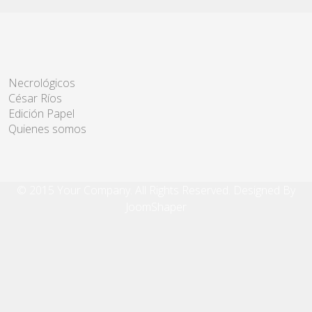
Necrológicos
César Ríos
Edición Papel
Quienes somos
© 2015 Your Company. All Rights Reserved. Designed By
JoomShaper