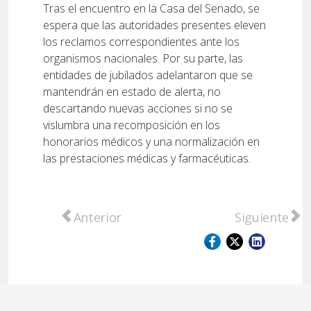
Tras el encuentro en la Casa del Senado, se
espera que las autoridades presentes eleven
los reclamos correspondientes ante los
organismos nacionales. Por su parte, las
entidades de jubilados adelantaron que se
mantendrán en estado de alerta, no
descartando nuevas acciones si no se
vislumbra una recomposición en los
honorarios médicos y una normalización en
las prestaciones médicas y farmacéuticas.
Artículo anterior: Caso hotel de Funes: Via
Artículo sigu
Anterior
Siguiente