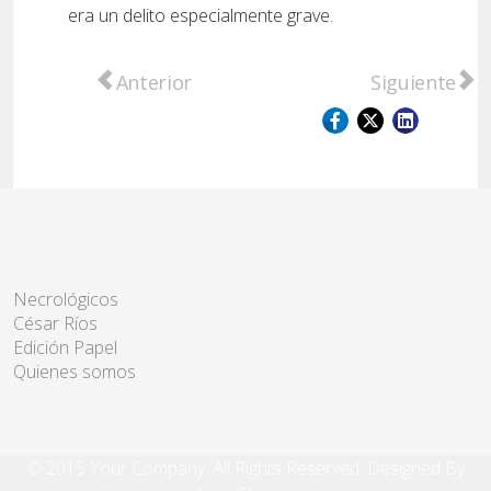
era un delito especialmente grave.
Artículo anterior: Nutrida reunión en San Lo
Artículo sigu
Anterior
Siguiente
Necrológicos
César Ríos
Edición Papel
Quienes somos
© 2015 Your Company. All Rights Reserved. Designed By