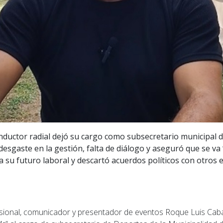
conductor radial dejó su cargo como subsecretario municipal
esgaste en la gestión, falta de diálogo y aseguró que se va 
a su futuro laboral y descartó acuerdos políticos con otros 
fesional, comunicador y presentador de eventos Roque Luis Cab