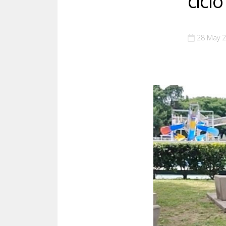
cicl
28 May 