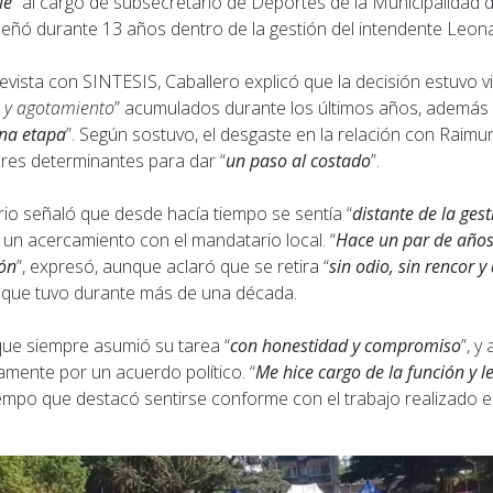
le
” al cargo de subsecretario de Deportes de la Municipalidad 
eñó durante 13 años dentro de la gestión del intendente Leo
vista con SINTESIS, Caballero explicó que la decisión estuvo v
o y agotamiento
” acumulados durante los últimos años, además 
una etapa
”. Según sostuvo, el desgaste en la relación con Raimun
ores determinantes para dar “
un paso al costado
”.
rio señaló que desde hacía tiempo se sentía “
distante de la gest
 un acercamiento con el mandatario local. “
Hace un par de año
ión
”, expresó, aunque aclaró que se retira “
sin odio, sin rencor 
 que tuvo durante más de una década.
ue siempre asumió su tarea “
con honestidad y compromiso
”, 
amente por un acuerdo político. “
Me hice cargo de la función y l
 tiempo que destacó sentirse conforme con el trabajo realizado e