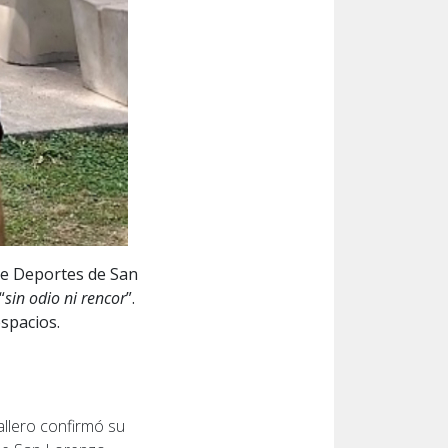
 de Deportes de San
“
sin odio ni rencor
”.
espacios.
allero confirmó su