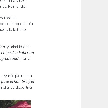
de San Lorenzo,
nardo Raimundo.
inculada al
de sentir que había
do y la falta de
ión
” y admitió que
s empezó a haber un
y agradecido
” por la
y aseguró que nunca
e puse el hombro y el
n el área deportiva