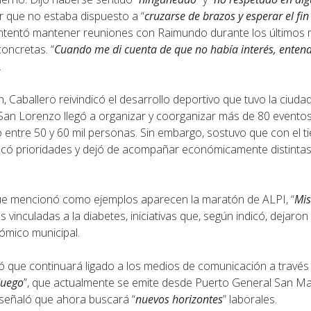
 que no estaba dispuesto a “
cruzarse de brazos y esperar el fi
intentó mantener reuniones con Raimundo durante los últimos
oncretas. “
Cuando me di cuenta de que no había interés, entendí
.
n, Caballero reivindicó el desarrollo deportivo que tuvo la ciuda
an Lorenzo llegó a organizar y coorganizar más de 80 eventos
 entre 50 y 60 mil personas. Sin embargo, sostuvo que con el t
icó prioridades y dejó de acompañar económicamente distintas
ue mencionó como ejemplos aparecen la maratón de ALPI, “
Mis
 vinculadas a la diabetes, iniciativas que, según indicó, dejaron
ómico municipal.
ó que continuará ligado a los medios de comunicación a través 
Juego
”, que actualmente se emite desde Puerto General San Mar
señaló que ahora buscará “
nuevos horizontes
” laborales.