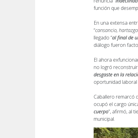
renuncia “
indeclinab
función que desemp
En una extensa entre
“
cansancio, hartazg
llegado “
al final de 
diálogo fueron fact
El ahora exfunciona
no logró reconstruir
desgaste en la relac
oportunidad laboral
Caballero remarcó q
ocupó el cargo únic
cuerpo
”, afirmó, al
municipal.