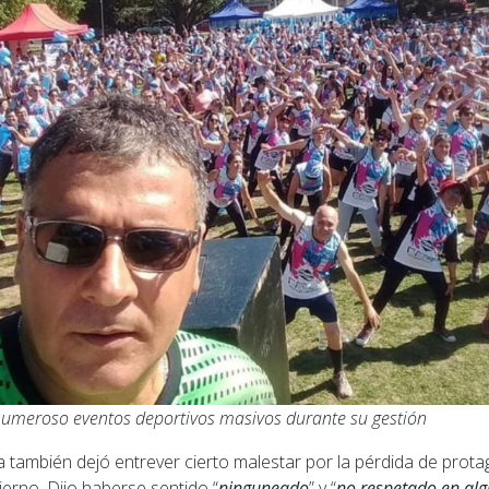
numeroso eventos deportivos masivos durante su gestión
ta también dejó entrever cierto malestar por la pérdida de pro
ierno. Dijo haberse sentido “
ninguneado
” y “
no respetado en alg