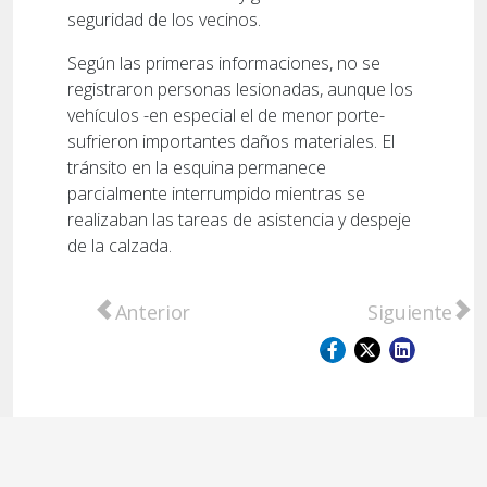
seguridad de los vecinos.
Según las primeras informaciones, no se
registraron personas lesionadas, aunque los
vehículos -en especial el de menor porte-
sufrieron importantes daños materiales. El
tránsito en la esquina permanece
parcialmente interrumpido mientras se
realizaban las tareas de asistencia y despeje
de la calzada.
Artículo anterior: San Lorenzo: allanan a p
Artículo sig
Anterior
Siguiente