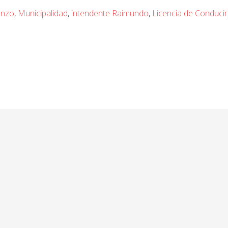
enzo
,
Municipalidad
,
intendente Raimundo
,
Licencia de Conducir
ior: El Paseo del Río fue todo un éxito: talento sanlor