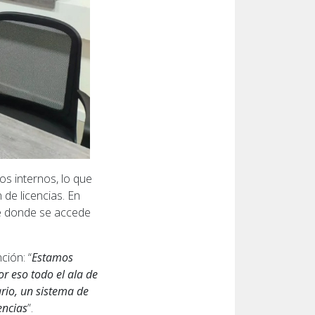
os internos, lo que
 de licencias. En
de donde se accede
ción: “
Estamos
r eso todo el ala de
ario, un sistema de
encias
”.