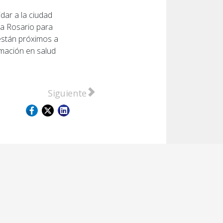
dar a la ciudad
 a Rosario para
 están próximos a
rmación en salud
re del doctor Rafael Nibeyro
Artículo siguiente: La Municipalidad fortal
Siguiente