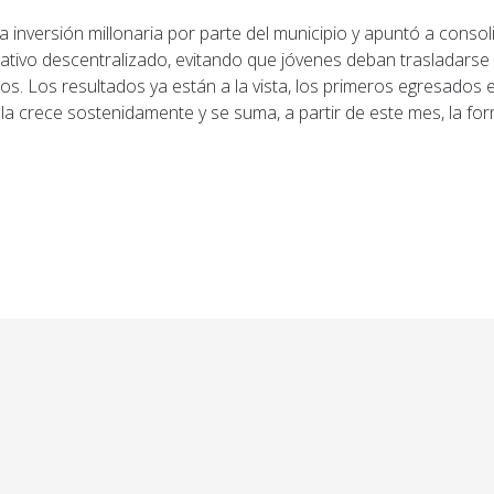
inversión millonaria por parte del municipio y apuntó a consoli
ivo descentralizado, evitando que jóvenes deban trasladarse
os. Los resultados ya están a la vista, los primeros egresados
cula crece sostenidamente y se suma, a partir de este mes, la fo
ior: El Centro de Salud de Villa La Ribera lleva el nomb