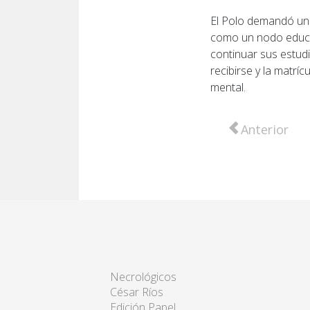
El Polo demandó una 
como un nodo educat
continuar sus estudi
recibirse y la matrí
mental.
Artículo anter
Anterior
Necrológicos
César Ríos
Edición Papel