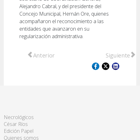
Alejandro Cabral, y del presidente del
Concejo Municipal, Hernán Ore, quienes
acompañaron el reconocimiento a las
entidades que avanzaron en su
regularización administrativa.
Artículo anterior: Seminario en el Polo Educ
Artículo sigu
Anterior
Siguiente
Necrológicos
César Ríos
Edición Papel
Quienes somos