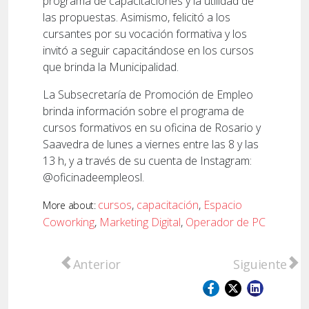
programa de capacitaciones y la utilidad de
las propuestas. Asimismo, felicitó a los
cursantes por su vocación formativa y los
invitó a seguir capacitándose en los cursos
que brinda la Municipalidad.
La Subsecretaría de Promoción de Empleo
brinda información sobre el programa de
cursos formativos en su oficina de Rosario y
Saavedra de lunes a viernes entre las 8 y las
13 h, y a través de su cuenta de Instagram:
@oficinadeempleosl.
cursos
,
capacitación
,
Espacio
More about:
Coworking
,
Marketing Digital
,
Operador de PC
Artículo anterior: El Grupo Scout Papa Fra
Artículo sig
Anterior
Siguiente