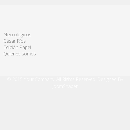
Necrológicos
César Ríos
Edición Papel
Quienes somos
© 2015 Your Company. All Rights Reserved. Designed By
JoomShaper