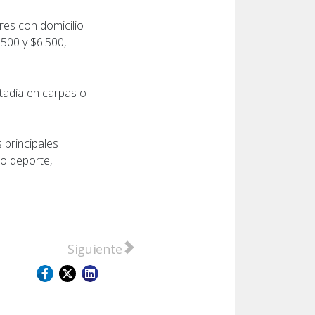
res con domicilio
.500 y $6.500,
stadía en carpas o
 principales
o deporte,
 para embarazadas
Artículo siguiente: Puerto: comenzó la co
Siguiente