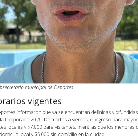
ubsecretario municipal de Deportes
orarios vigentes
portes informaron que ya se encuentran definidas y difundidas 
la temporada 2026. De martes a viernes, el ingreso para mayo
es locales y $7.000 para visitantes, mientras que los menores 
micilio local y $5.000 sin domicilio en la ciudad.