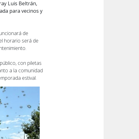
ay Luis Beltrán,
sada para vecinos y
funcionará de
el horario será de
ntenimiento.
úblico, con piletas
tanto a la comunidad
emporada estival.