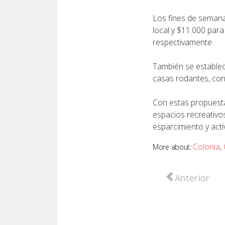
Los fines de semana 
local y $11.000 para
respectivamente.
También se estableci
casas rodantes, con
Con estas propuesta
espacios recreativo
esparcimiento y act
Colonia
,
More about:
Artículo ante
Anterior