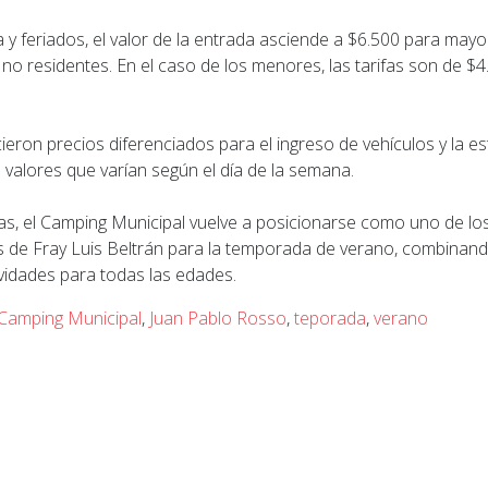
y feriados, el valor de la entrada asciende a $6.500 para mayo
 no residentes. En el caso de los menores, las tarifas son de $4
eron precios diferenciados para el ingreso de vehículos y la e
 valores que varían según el día de la semana.
s, el Camping Municipal vuelve a posicionarse como uno de los
s de Fray Luis Beltrán para la temporada de verano, combinand
ividades para todas las edades.
Camping Municipal
,
Juan Pablo Rosso
,
teporada
,
verano
rior: El 12 de enero comenzará a aplicarse una vacuna