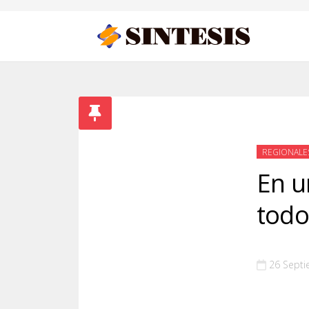
REGIONALE
En u
todo
26 Sept