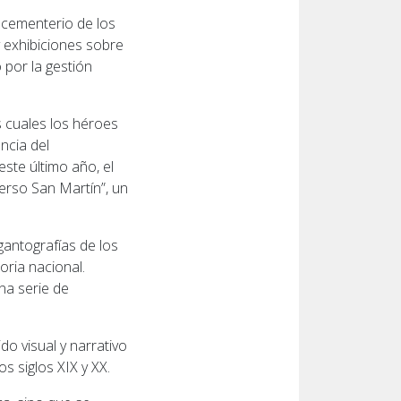
 cementerio de los
y exhibiciones sobre
 por la gestión
s cuales los héroes
ncia del
ste último año, el
erso San Martín”, un
gantografías de los
oria nacional.
na serie de
o visual y narrativo
s siglos XIX y XX.