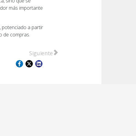
ca, sino que se
tador más importante
 potenciado a partir
eo de compras.
solidaria de los farmacéuticos sanlorencinos
Artículo siguiente: Capacitación en elabor
Siguiente