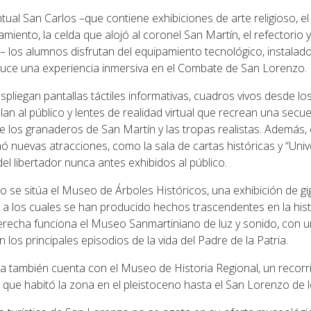
ual San Carlos –que contiene exhibiciones de arte religioso, el
amiento, la celda que alojó al coronel San Martín, el refectorio 
es– los alumnos disfrutan del equipamiento tecnológico, instalado
uce una experiencia inmersiva en el Combate de San Lorenzo.
pliegan pantallas táctiles informativas, cuadros vivos desde lo
lan al público y lentes de realidad virtual que recrean una secue
 los granaderos de San Martín y las tropas realistas. Además, e
ó nuevas atracciones, como la sala de cartas históricas y “Univ
el libertador nunca antes exhibidos al público.
 se sitúa el Museo de Árboles Históricos, una exhibición de gi
 a los cuales se han producido hechos trascendentes en la hist
recha funciona el Museo Sanmartiniano de luz y sonido, con u
 los principales episodios de la vida del Padre de la Patria.
 también cuenta con el Museo de Historia Regional, un recorrid
ue habitó la zona en el pleistoceno hasta el San Lorenzo de lo