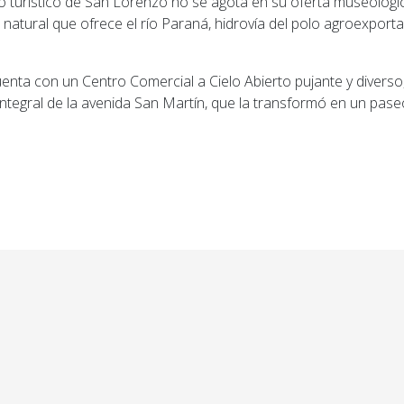
vo turístico de San Lorenzo no se agota en su oferta museológi
a natural que ofrece el río Paraná, hidrovía del polo agroexpor
nta con un Centro Comercial a Cielo Abierto pujante y diverso,
integral de la avenida San Martín, que la transformó en un pas
ior: La Municipalidad reconoció la labor profesional y 