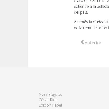
Claro que el atracti
extiende a la bellez
del país.
Además la ciudad cue
de la remodelación 
Artículo anter
Anterior
Necrológicos
César Ríos
Edición Papel