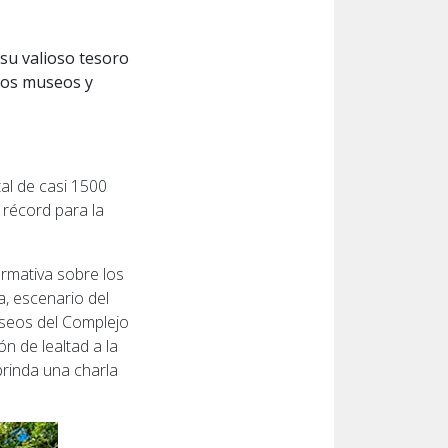
 su valioso tesoro
 los museos y
al de casi 1500
 récord para la
ormativa sobre los
a, escenario del
useos del Complejo
ón de lealtad a la
brinda una charla