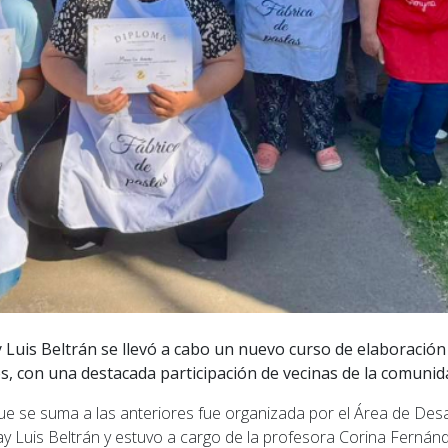
y Luis Beltrán se llevó a cabo un nuevo curso de elaboración
s, con una destacada participación de vecinas de la comunid
ue se suma a las anteriores fue organizada por el Área de Desar
ay Luis Beltrán y estuvo a cargo de la profesora Corina Fernán