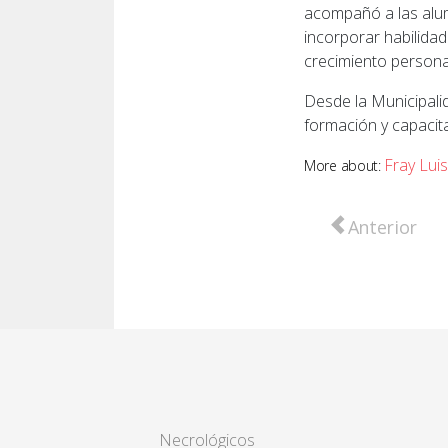
acompañó a las alum
incorporar habilidad
crecimiento persona
Desde la Municipal
formación y capacita
Fray Luis
More about:
Artículo anter
Anterior
Necrológicos