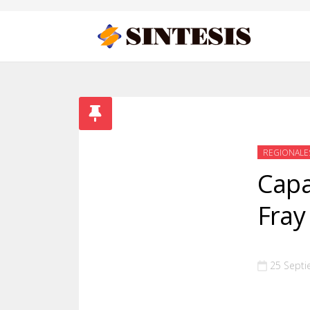
REGIONALE
Capa
Fray
25 Sept