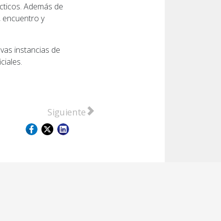
ácticos. Además de
, encuentro y
vas instancias de
ciales.
z
visitaron San Lorenzo
Artículo siguiente: Histórica escuela prim
Siguiente