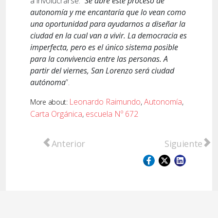
a involucrarse: “
Se abre este proceso de
autonomía y me encantaría que lo vean como
una oportunidad para ayudarnos a diseñar la
ciudad en la cual van a vivir. La democracia es
imperfecta, pero es el único sistema posible
para la convivencia entre las personas. A
partir del viernes, San Lorenzo será ciudad
autónoma
”.
Leonardo Raimundo
,
Autonomía
,
More about:
Carta Orgánica
,
escuela Nº 672
Artículo anterior: San Lorenzo celebra Itali
Artículo sigu
Anterior
Siguiente