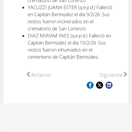
crematorio de San Lorenzo.
YACUZZI JUANA ESTER (q.e.p.d.) Falleció
en Capitán Bermúdez el día 9/2/26. Sus
restos fueron incinerados en el
crematorio de San Lorenzo.
DIAZ MIRIAM INES (q.e.p.d.) Falleció en
Capitán Bermúdez el día 10/2/26. Sus
restos fueron inhumados en el
cementerio de Capitán Bermúdez.
Artículo anterior: CAPYOS
Artículo sig
Anterior
Siguiente