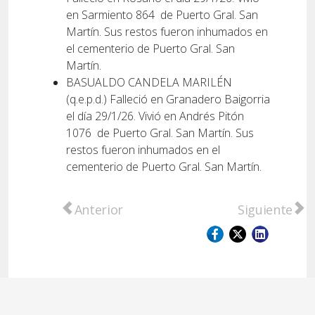
en Sarmiento 864
de Puerto Gral. San
Martín. Sus restos fueron inhumados en
el cementerio de Puerto Gral. San
Martín.
BASUALDO CANDELA MARILÉN
(q.e.p.d.) Falleció en Granadero Baigorria
el día 29/1/26. Vivió en Andrés Pitón
1076
de Puerto Gral. San Martín. Sus
restos fueron inhumados en el
cementerio de Puerto Gral. San Martín.
Artículo anterior: SERVICIOS CARAMUTO - 
Artículo sig
Anterior
Siguiente