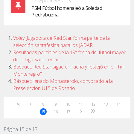
12 Septiembre 2025
PSM Fútbol homenajeó a Soledad
Piedrabuena
Voley: Jugadora de Red Star forma parte de la
selección santafesina para los JADAR
Resultados parciales de la 19ª fecha del fútbol mayor
de la Liga Sanlorencina
Básquet: Red Star sigue en racha y festejó en el "Tini
Montenegro"
Básquet: Ignacio Monasterolo, convocado a la
Preselección U15 de Rosario
8
9
10
11
12
13
14
15
16
17
Página 15 de 17