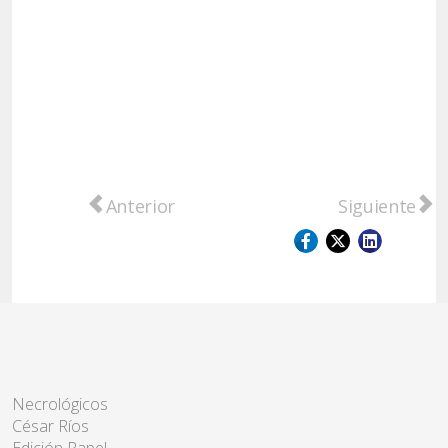
Artículo anterior: La Bolsa en San Lorenzo
Artículo sigu
Anterior
Siguiente
Necrológicos
César Ríos