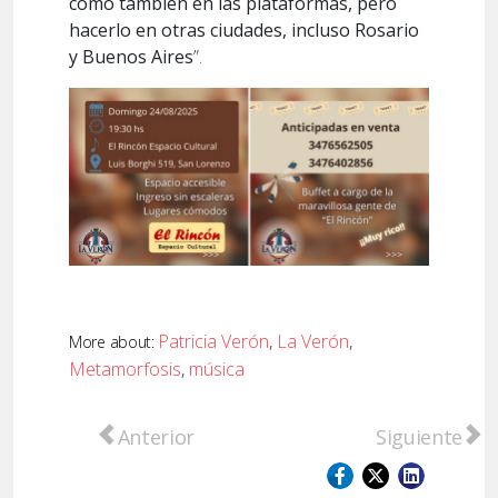
como también en las plataformas, pero
hacerlo en otras ciudades, incluso Rosario
y Buenos Aires
”.
Patricia Verón
,
La Verón
,
More about:
Metamorfosis
,
música
Artículo anterior: Noche de folclore y tradi
Artículo sigui
Anterior
Siguiente