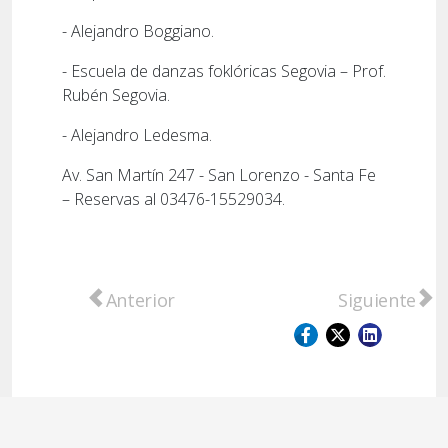
- Alejandro Boggiano.
- Escuela de danzas foklóricas Segovia – Prof.
Rubén Segovia.
- Alejandro Ledesma.
Av. San Martín 247 - San Lorenzo - Santa Fe
– Reservas al 03476-15529034.
Artículo anterior: Este viernes, la invitació
Artículo sigu
Anterior
Siguiente