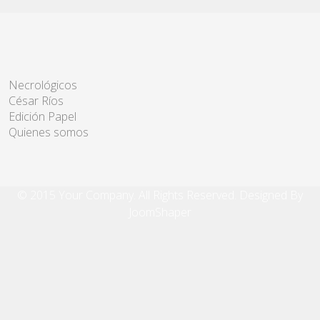
Necrológicos
César Ríos
Edición Papel
Quienes somos
© 2015 Your Company. All Rights Reserved. Designed By
JoomShaper