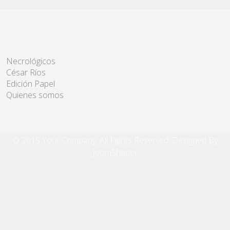
Necrológicos
César Ríos
Edición Papel
Quienes somos
© 2015 Your Company. All Rights Reserved. Designed By
JoomShaper